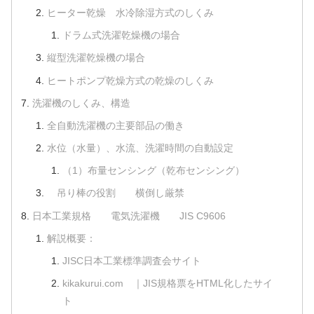
ヒーター乾燥 水冷除湿方式のしくみ
ドラム式洗濯乾燥機の場合
縦型洗濯乾燥機の場合
ヒートポンプ乾燥方式の乾燥のしくみ
洗濯機のしくみ、構造
全自動洗濯機の主要部品の働き
水位（水量）、水流、洗濯時間の自動設定
（1）布量センシング（乾布センシング）
吊り棒の役割 横倒し厳禁
日本工業規格 電気洗濯機 JIS C9606
解説概要：
JISC日本工業標準調査会サイト
kikakurui.com ｜JIS規格票をHTML化したサイ
ト