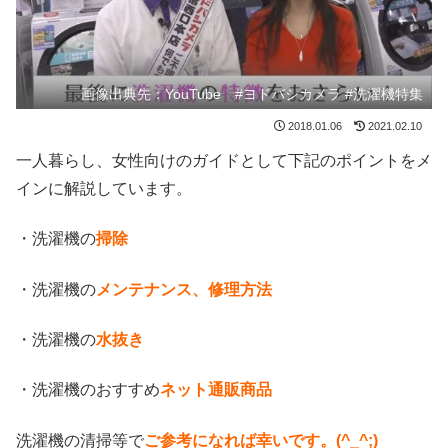
画像出典先：YouTube #ヨドバシカメラ​ #洗濯機特集
2018.01.06
2021.02.10
一人暮らし、女性向けのガイドとして下記のポイントをメ
インに解説しています。
・洗濯機の
掃除
・洗濯機の
メンテナンス、修理方法
・洗濯機の
水抜き
・洗濯機のおすすめ
ネット通販商品
洗濯機の清掃等で
ご参考になれば幸いです。(^_^;)